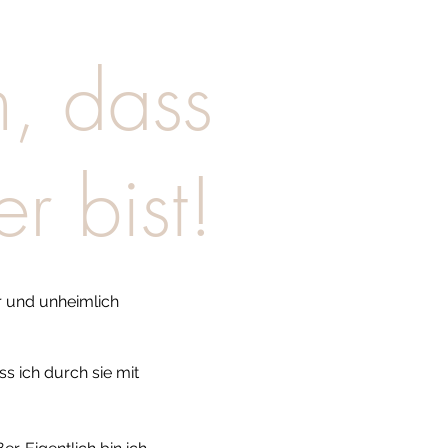
n, dass
er bist!
r und unheimlich
ss ich durch sie mit