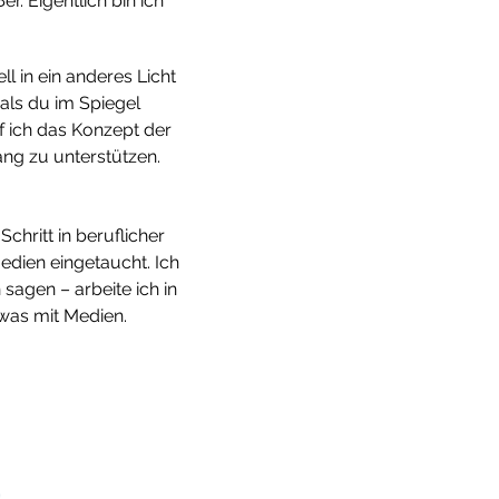
. Eigentlich bin ich
l in ein anderes Licht
 als du im Spiegel
f ich das Konzept der
ng zu unterstützen.
hritt in beruflicher
Medien eingetaucht. Ich
 sagen – arbeite ich in
 was mit Medien.