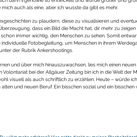
sich dann irgendwie so entwickelt und wurde größer und größer
 mich auch als eine, aber ich wusste da gibt es mehr.
nsgeschichten zu plaudern, diese zu visualisieren und eventuel
 Überzeugung, dass ein Bild die Macht hat, dir mehr zu zeigen
es schon immer wichtig, den Menschen zu sehen. Somit entwar
e individuelle Fotobegleitung, um Menschen in ihrem Werdega
unter der Rubrik Ankershootings.
nen und über mich hinauszuwachsen, lies mich einen neuen Sc
Volontariat bei der Allgäuer Zeitung bin ich in die Welt der 
hl visuell als auch schriftlich zu erzählen. Heute – würde ich
alten und neuen Beruf. Ein bisschen sozial und ein bisschen