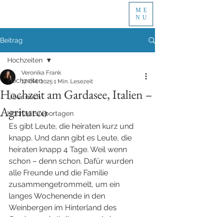
ME
NU
Beitrag
Hochzeiten
Veronika Frank
Hochzeiten
17. Okt. 2025
1 Min. Lesezeit
Hochzeit am Gardasee, Italien –
Über mich
Agriturco
Hochzeitsreportagen
Es gibt Leute, die heiraten kurz und 
knapp. Und dann gibt es Leute, die 
heiraten knapp 4 Tage. Weil wenn 
schon – denn schon. Dafür wurden 
alle Freunde und die Familie 
zusammengetrommelt, um ein 
langes Wochenende in den 
Weinbergen im Hinterland des 