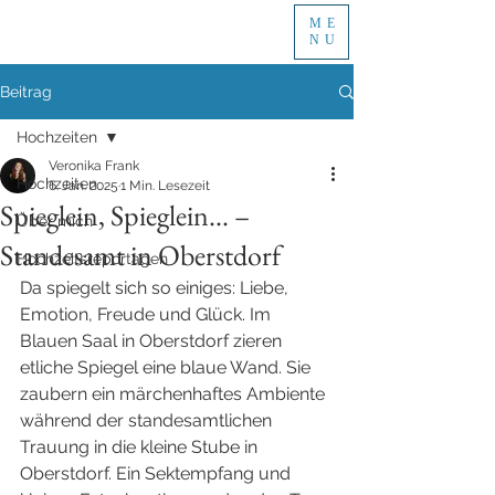
ME
NU
Beitrag
Hochzeiten
Veronika Frank
Hochzeiten
6. Jan. 2025
1 Min. Lesezeit
Spieglein, Spieglein... –
Über mich
Standesamt in Oberstdorf
Hochzeitsreportagen
Da spiegelt sich so einiges: Liebe, 
Emotion, Freude und Glück. Im 
Blauen Saal in Oberstdorf zieren 
etliche Spiegel eine blaue Wand. Sie 
zaubern ein märchenhaftes Ambiente 
während der standesamtlichen 
Trauung in die kleine Stube in 
Oberstdorf. Ein Sektempfang und 