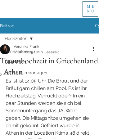
ME
NU
Beitrag
Hochzeiten
Veronika Frank
Hochzeiten
6. Jan. 2025
1 Min. Lesezeit
Traumhochzeit in Griechenland
Über mich
, Athen
Hochzeitsreportagen
Es ist ist 14.05 Uhr. Die Braut und der 
Bräutigam chillen am Pool. Es ist ihr 
Hochzeitstag. Verrückt oder? In ein 
paar Stunden werden sie sich bei 
Sonnenuntergang das JA-Wort 
geben. Die Mittagshitze umgehen sie 
damit gekonnt. Gefeiert wurde in 
Athen in der Location Ktima 48 direkt 